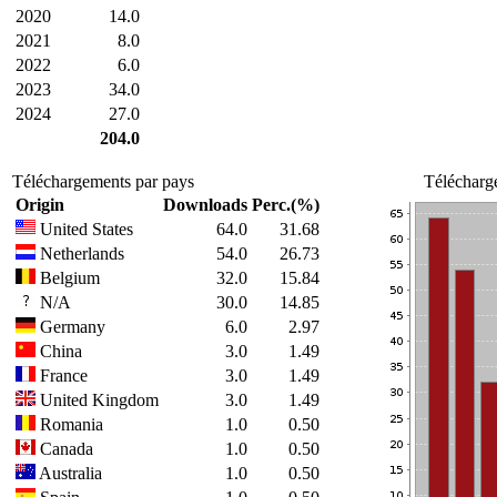
2020
14.0
2021
8.0
2022
6.0
2023
34.0
2024
27.0
204.0
Téléchargements par pays
Télécharg
Origin
Downloads
Perc.(%)
United States
64.0
31.68
Netherlands
54.0
26.73
Belgium
32.0
15.84
N/A
30.0
14.85
Germany
6.0
2.97
China
3.0
1.49
France
3.0
1.49
United Kingdom
3.0
1.49
Romania
1.0
0.50
Canada
1.0
0.50
Australia
1.0
0.50