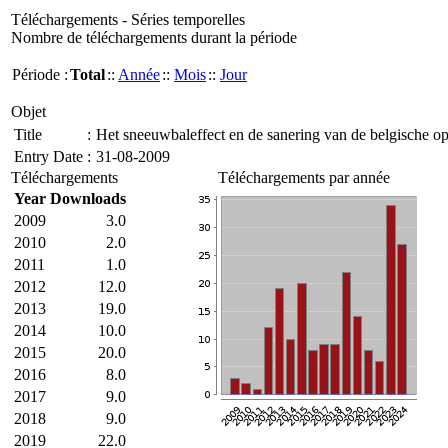
Téléchargements - Séries temporelles
Nombre de téléchargements durant la période
Période :
Total
::
Année
::
Mois
::
Jour
Objet
Title
:
Het sneeuwbaleffect en de sanering van de belgische o
Entry Date
:
31-08-2009
Téléchargements
Téléchargements par année
Year
Downloads
2009
3.0
2010
2.0
2011
1.0
2012
12.0
2013
19.0
2014
10.0
2015
20.0
2016
8.0
2017
9.0
2018
9.0
2019
22.0