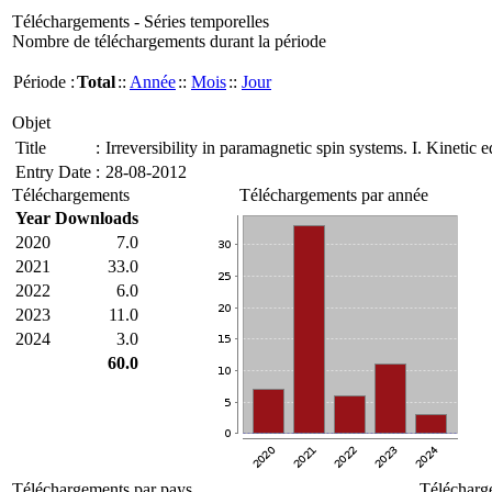
Téléchargements - Séries temporelles
Nombre de téléchargements durant la période
Période :
Total
::
Année
::
Mois
::
Jour
Objet
Title
:
Irreversibility in paramagnetic spin systems. I. Kinetic 
Entry Date
:
28-08-2012
Téléchargements
Téléchargements par année
Year
Downloads
2020
7.0
2021
33.0
2022
6.0
2023
11.0
2024
3.0
60.0
Téléchargements par pays
Télécharg