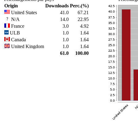
Origin
Downloads
Perc.(%)
United States
41.0
67.21
N/A
14.0
22.95
France
3.0
4.92
ULB
1.0
1.64
Canada
1.0
1.64
United Kingdom
1.0
1.64
61.0
100.00