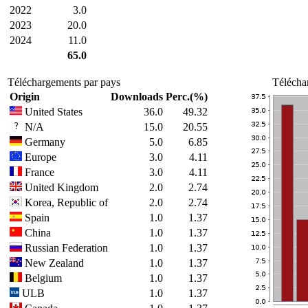
2022
3.0
2023
20.0
2024
11.0
65.0
Téléchargements par pays
Télécha
Origin
Downloads
Perc.(%)
United States
36.0
49.32
N/A
15.0
20.55
Germany
5.0
6.85
Europe
3.0
4.11
France
3.0
4.11
United Kingdom
2.0
2.74
Korea, Republic of
2.0
2.74
Spain
1.0
1.37
China
1.0
1.37
Russian Federation
1.0
1.37
New Zealand
1.0
1.37
Belgium
1.0
1.37
ULB
1.0
1.37