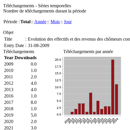
Téléchargements - Séries temporelles
Nombre de téléchargements durant la période
Période :
Total
::
Année
::
Mois
::
Jour
Objet
Title
:
Evolution des effectifs et des revenus des chômeurs co
Entry Date
:
31-08-2009
Téléchargements
Téléchargements par année
Year
Downloads
2009
0.0
2010
1.0
2011
2.0
2012
4.0
2013
4.0
2016
1.0
2017
8.0
2018
1.0
2019
5.0
2020
2.0
2021
3.0