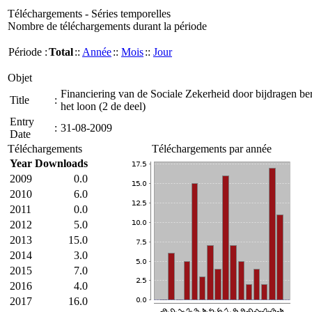
Téléchargements - Séries temporelles
Nombre de téléchargements durant la période
Période :
Total
::
Année
::
Mois
::
Jour
Objet
Financiering van de Sociale Zekerheid door bijdragen b
Title
:
het loon (2 de deel)
Entry
:
31-08-2009
Date
Téléchargements
Téléchargements par année
Year
Downloads
2009
0.0
2010
6.0
2011
0.0
2012
5.0
2013
15.0
2014
3.0
2015
7.0
2016
4.0
2017
16.0