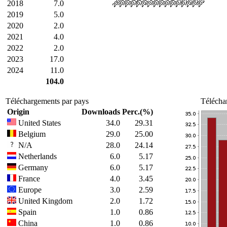
2018
7.0
2019
5.0
2020
2.0
2021
4.0
2022
2.0
2023
17.0
2024
11.0
104.0
Téléchargements par pays
Télécha
Origin
Downloads
Perc.(%)
United States
34.0
29.31
Belgium
29.0
25.00
N/A
28.0
24.14
Netherlands
6.0
5.17
Germany
6.0
5.17
France
4.0
3.45
Europe
3.0
2.59
United Kingdom
2.0
1.72
Spain
1.0
0.86
China
1.0
0.86