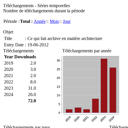
Téléchargements - Séries temporelles
Nombre de téléchargements durant la période
Période :
Total
::
Année
::
Mois
::
Jour
Objet
Title
:
Ce qui fait archive en matière architecture
Entry Date
:
19-06-2012
Téléchargements
Téléchargements par année
Year
Downloads
2019
2.0
2020
3.0
2021
2.0
2022
8.0
2023
31.0
2024
26.0
72.0
Téléchargements par pays
Télécharg