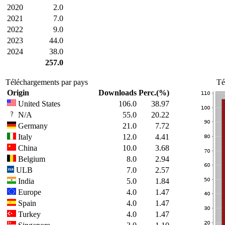
2020
2.0
2021
7.0
2022
9.0
2023
44.0
2024
38.0
257.0
Téléchargements par pays
Té
Origin
Downloads
Perc.(%)
United States
106.0
38.97
N/A
55.0
20.22
Germany
21.0
7.72
Italy
12.0
4.41
China
10.0
3.68
Belgium
8.0
2.94
ULB
7.0
2.57
India
5.0
1.84
Europe
4.0
1.47
Spain
4.0
1.47
Turkey
4.0
1.47