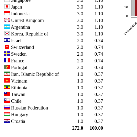
Singapore
3.0
1.10
Japan
3.0
1.10
Indonesia
3.0
1.10
United Kingdom
3.0
1.10
Argentina
3.0
1.10
Korea, Republic of
3.0
1.10
Israel
2.0
0.74
Switzerland
2.0
0.74
Sweden
2.0
0.74
France
2.0
0.74
Portugal
2.0
0.74
Iran, Islamic Republic of
1.0
0.37
Vietnam
1.0
0.37
Ethiopia
1.0
0.37
Taiwan
1.0
0.37
Chile
1.0
0.37
Russian Federation
1.0
0.37
Hungary
1.0
0.37
Croatia
1.0
0.37
272.0
100.00