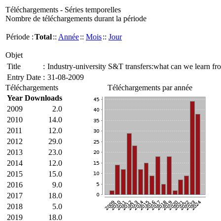
Téléchargements - Séries temporelles
Nombre de téléchargements durant la période
Période :
Total
::
Année
::
Mois
::
Jour
Objet
Title
:
Industry-university S&T transfers:what can we learn f
Entry Date
:
31-08-2009
Téléchargements
Téléchargements par année
Year
Downloads
2009
2.0
2010
14.0
2011
12.0
2012
29.0
2013
23.0
2014
12.0
2015
15.0
2016
9.0
2017
18.0
2018
5.0
2019
18.0