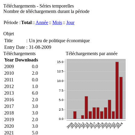
Téléchargements - Séries temporelles
Nombre de téléchargements durant la période
Période :
Total
::
Année
::
Mois
::
Jour
Objet
Title
:
Un jeu de politique économique
Entry Date
:
31-08-2009
Téléchargements
Téléchargements par année
Year
Downloads
2009
0.0
2010
2.0
2011
0.0
2012
1.0
2013
6.0
2016
2.0
2017
3.0
2018
3.0
2019
2.0
2020
3.0
2021
5.0