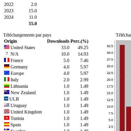
2022
2.0
2023
15.0
2024
11.0
55.0
Téléchargements par pays
Télécha
Origin
Downloads
Perc.(%)
United States
33.0
49.25
N/A
10.0
14.93
France
5.0
7.46
Germany
4.0
5.97
Europe
4.0
5.97
Italy
2.0
2.99
Lithuania
1.0
1.49
New Zealand
1.0
1.49
ULB
1.0
1.49
Uruguay
1.0
1.49
United Kingdom
1.0
1.49
Tunisia
1.0
1.49
Spain
1.0
1.49