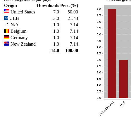
Origin
Downloads
Perc.(%)
United States
7.0
50.00
ULB
3.0
21.43
N/A
1.0
7.14
Belgium
1.0
7.14
Germany
1.0
7.14
New Zealand
1.0
7.14
14.0
100.00