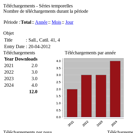
Téléchargements - Séries temporelles
Nombre de téléchargements durant la période
Période :
Total
::
Année
::
Mois
::
Jour
Objet
Title
:
Sall., Catil. 41, 4
Entry Date
:
20-04-2012
Téléchargements
Téléchargements par année
Year
Downloads
2021
2.0
2022
3.0
2023
3.0
2024
4.0
12.0
Téléchargements par pays
Téléchargemen