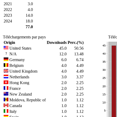
2021
3.0
2022
4.0
2023
14.0
2024
18.0
77.0
Téléchargements par pays
Téléc
Origin
Downloads
Perc.(%)
United States
45.0
50.56
N/A
12.0
13.48
Germany
6.0
6.74
Belgium
4.0
4.49
United Kingdom
4.0
4.49
Netherlands
3.0
3.37
Hong Kong
2.0
2.25
France
2.0
2.25
New Zealand
2.0
2.25
Moldova, Republic of
1.0
1.12
Canada
1.0
1.12
Italy
1.0
1.12