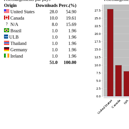
Origin
Downloads
Perc.(%)
United States
28.0
54.90
Canada
10.0
19.61
N/A
8.0
15.69
Brazil
1.0
1.96
ULB
1.0
1.96
Thailand
1.0
1.96
Germany
1.0
1.96
Ireland
1.0
1.96
51.0
100.00