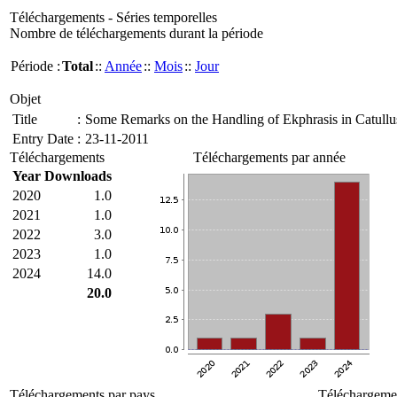
Téléchargements - Séries temporelles
Nombre de téléchargements durant la période
Période :
Total
::
Année
::
Mois
::
Jour
Objet
Title
:
Some Remarks on the Handling of Ekphrasis in Catullu
Entry Date
:
23-11-2011
Téléchargements
Téléchargements par année
Year
Downloads
2020
1.0
2021
1.0
2022
3.0
2023
1.0
2024
14.0
20.0
Téléchargements par pays
Téléchargemen