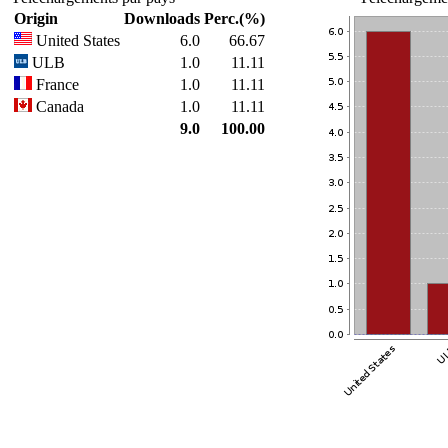
Origin
Downloads
Perc.(%)
United States
6.0
66.67
ULB
1.0
11.11
France
1.0
11.11
Canada
1.0
11.11
9.0
100.00