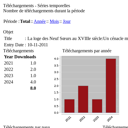
Téléchargements - Séries temporelles
Nombre de téléchargements durant la période
Période :
Total
::
Année
::
Mois
::
Jour
Objet
Title
:
La loge des Neuf Sœurs au XVIIIe siècle:Un cénacle m
Entry Date
:
10-11-2011
Téléchargements
Téléchargements par année
Year
Downloads
2021
1.0
2022
2.0
2023
1.0
2024
4.0
8.0
Téléchargements par pays
Téléchargemen